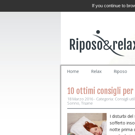
If you continue to bro
Home
Relax
Riposo
10 ottimi consigli pe
18 Marzo 2016 - Categoria:
Consigli util
Sonno
,
Tisane
I disturbi d
sofferto inso
notte prima d