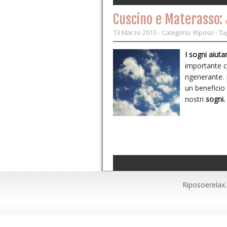
Cuscino e Materasso: J
13 Marzo 2013 - Categoria:
Riposo
- Ta
I sogni aiuta
importante c
rigenerante.
un beneficio
nostri
sogni.
Riposoerelax