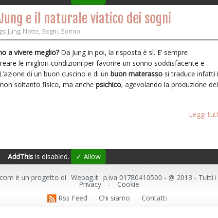
ung e il naturale viatico dei sogni
gs:
Jung
,
Notte
,
Sogni
,
Sonno
no a vivere meglio?
Da Jung in poi, la risposta è sì. E’ sempre
reare le migliori condizioni per favorire un sonno soddisfacente e
 L’azione di un buon cuscino e di un
buon materasso
si traduce infatti 
 non soltanto fisico, ma anche
psichico
, agevolando la produzione dei
Leggi tut
AddThis
is disabled.
✓ Allow
.com è un progetto di
Webag.it
p.iva 01780410500 - @ 2013 - Tutti i di
Privacy
-
Cookie
Rss Feed
Chi siamo
Contatti