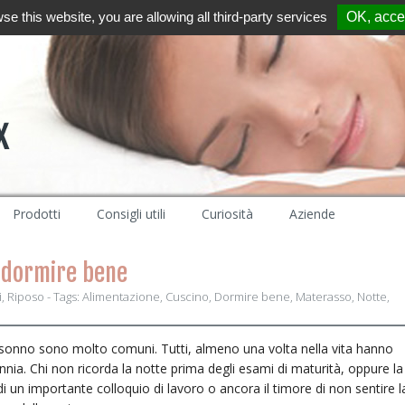
wse this website, you are allowing all third-party services
OK, accep
Prodotti
Consigli utili
Curiosità
Aziende
r dormire bene
i
,
Riposo
- Tags:
Alimentazione
,
Cuscino
,
Dormire bene
,
Materasso
,
Notte
,
el sonno sono molto comuni. Tutti, almeno una volta nella vita hanno
nnia. Chi non ricorda la notte prima degli esami di maturità, oppure la
i un importante colloquio di lavoro o ancora il timore di non sentire l