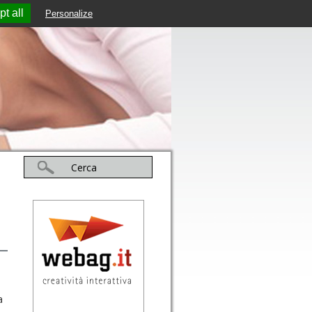
t all
Personalize
a