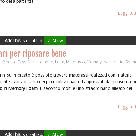
rno della partenza.
Leggi tut
AddThis
is disabled.
✓ Allow
am per riposare bene
i
,
Riposo
- Tags:
Dormire bene
,
Letto
,
Materasso
,
Memory foam
,
Notte
,
Sonn
anni sul mercato è possibile trovare
materassi
realizzati con materiali
ente avanzati. Uno dei più rivoluzionari ed apprezzati dai consumator
o in Memory Foam
. E secondo molti è uno straordinario alleato del
.
Leggi tut
AddThis
is disabled.
✓ Allow