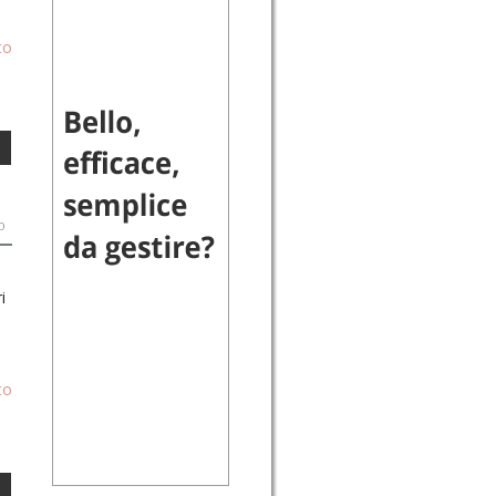
to
o
i
to